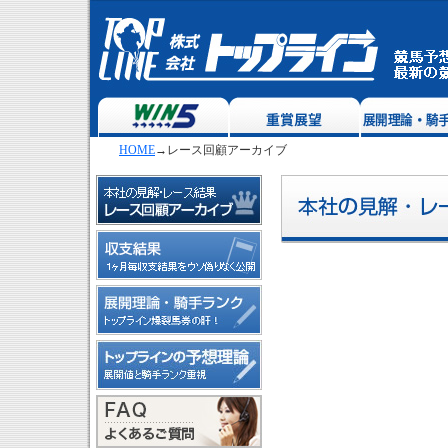
HOME
→レース回顧アーカイブ